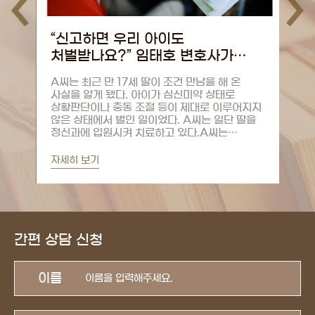
장난으로 "재워준다" 썼는데 아청법
오
피의자 된 청년…임태호 변호사의
법
조언은
“그냥 장난친다고 글을 올렸습니다…조사할 때
"
어떻게 응해야 되나요?”SNS에 무심코 올린 글
방
지지
한 줄이 한 청년의 발목을 잡았다.“경찰서에서
성
을
연락이 왔습니다. 제가 트위터에 장난스럽게 ‘집
나
나온 애들 재워준다, 담배 사준다’ 이런 글을
과
..
게시한 적이 있는데, 이걸로 조사를...
전
자세히 보기
자
간편 상담 신청
이름