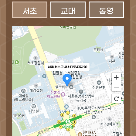
서초
교대
통영
서울 서초구 서초대로41길 20