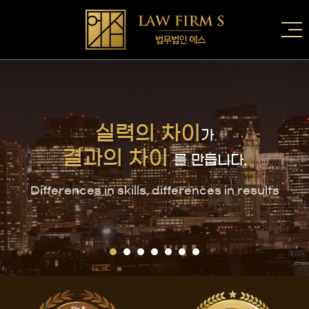
실
력
의
차
이
가
결
과
의
차
이
를
만
듭
니
다
.
D
i
f
f
e
r
e
n
c
e
s
i
n
s
k
i
l
l
s
,
d
i
f
f
e
r
e
n
c
e
s
i
n
r
e
s
u
l
t
s